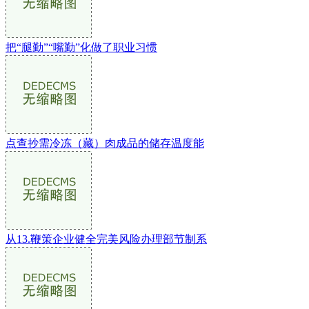
把“腿勤”“嘴勤”化做了职业习惯
点查抄需冷冻（藏）肉成品的储存温度能
从13.鞭策企业健全完美风险办理部节制系